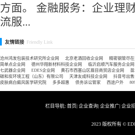
方面。 金融服务：企业理
流服...
友情链接
Friendly Link
沧州鸿发包装技术研究所企业网
北京老酒回收企业网
精密钢管尽在
简单点企业网
德州华翔新材料科技企业网
临沂启顺汽车服务企业网
七武器企业网
EDES企业网
黄石市西塞山区眉目商贸店企业网
苗
碳和炭环境工程（山东）有限公司
天津友成科技企业网
抖音号出售
皮肤病白癜风医学研究院
多多超惠
债务诉讼管家
西途户外
8
栏目导航:
首页
|
企业查询
|
企业推广
|
企业
2023 版权所有 © 